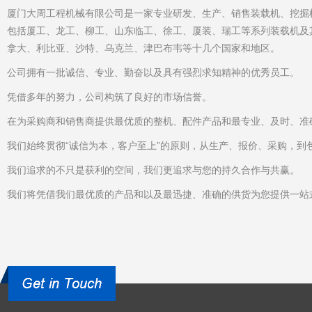
厦门大周工程机械有限公司是一家专业研发、生产、销售装载机、挖掘
包括厦工、龙工、柳工、山东临工、徐工、厦装、瑞工等系列装载机及
拿大、利比亚、沙特、乌克兰、津巴布韦等十几个国家和地区。
公司拥有一批诚信、专业、勤奋以及具有强烈求知精神的优秀员工。
凭借多年的努力，公司构筑了良好的市场信誉。
在为采购商和销售商提供最优质的整机、配件产品和最专业、及时、准
我们始终贯彻“诚信为本，客户至上”的原则，从生产、报价、采购，到
我们追求的不只是获利的空间，我们更追求与您的持久合作与共赢。
我们将凭借我们最优质的产品和以及最迅捷、准确的供货为您提供一站