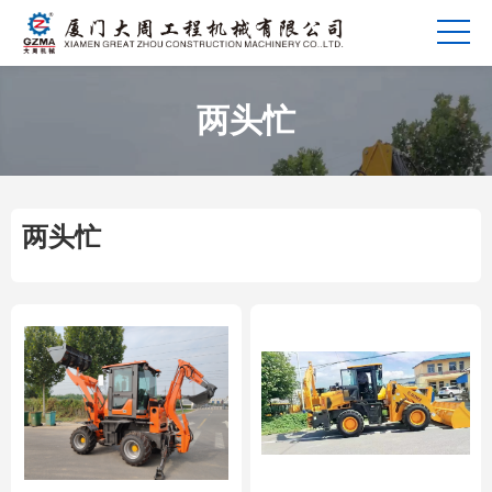
两头忙
两头忙