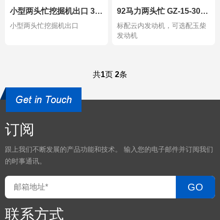
小型两头忙挖掘机出口 37kw 品牌 GZMA 型号GZ08-12
92马力两头忙 GZ-15-30-GZMA
小型两头忙挖掘机出口
标配云内发动机，可选配玉柴
发动机
共
1
页
2
条
订阅
跟上我们不断发展的产品功能和技术。 输入您的电子邮件并订阅我们
的时事通讯。
GO
联系方式