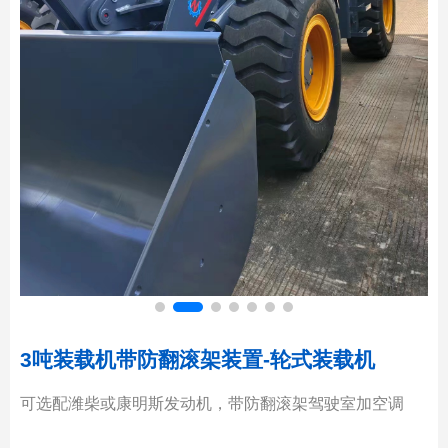
3吨装载机带防翻滚架装置-轮式装载机
可选配潍柴或康明斯发动机，带防翻滚架驾驶室加空调