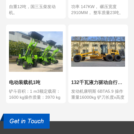
自重12吨，国三玉柴发动
功率 147KW， 碾压宽度
机。
2910MM， 整车质量23吨。
电动装载机1吨
132千瓦液力驱动自行式平地机
铲斗容积：1 m3额定载荷：
发动机康明斯 6BTA5.9 操作
1600 kg操作质量：3970 kg
重量16000kg 铲刀长度x高度
电池...
3...