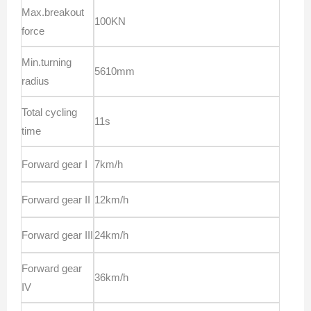
Max.breakout
100KN
force
Min.turning
5610mm
radius
Total cycling
11s
time
Forward gear I
7km/h
Forward gear II
12km/h
Forward gear III
24km/h
Forward gear
36km/h
IV