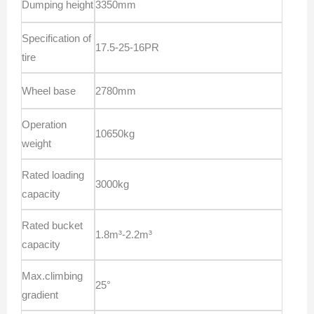
Dumping height
3350mm
Specification of
17.5-25-16PR
tire
Wheel base
2780mm
Operation
10650kg
weight
Rated loading
3000kg
capacity
Rated bucket
1.8m³-2.2m³
capacity
Max.climbing
25°
gradient