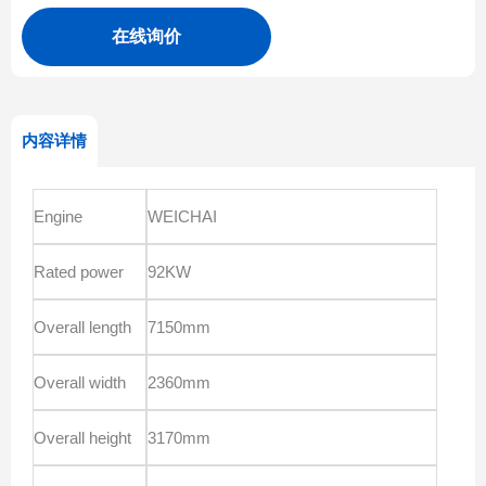
在线询价
内容详情
Engine
WEICHAI
Rated power
92KW
Overall length
7150mm
Overall width
2360mm
Overall height
3170mm