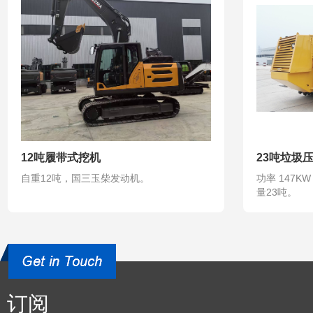
12吨履带式挖机
23吨垃圾
自重12吨，国三玉柴发动机。
功率 147K
量23吨。
订阅