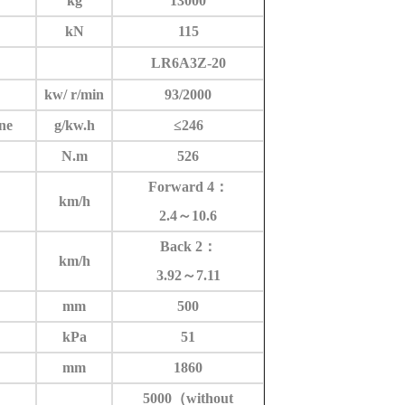
kg
13000
kN
115
LR6A3
Z-20
kw/ r/min
93
/2
0
00
ne
g/kw.h
≤2
46
N.m
5
26
Forward 4
：
km/h
2.4
～
10.6
Back 2
：
km/h
3.
92
～
7.
11
mm
500
kPa
51
mm
1860
5
000
（
without