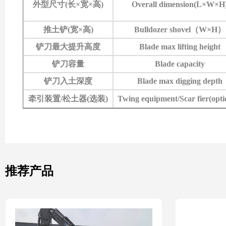
外型尺寸
(
长
×
宽
×
高
)
Overall dimension(L×W×H
推土铲
(
宽
×
高
)
Bulldozer shovel
（
W×H
）
铲刀最大提升高度
Blade max lifting height
铲刀容量
Blade capacity
铲刀入土深度
Blade max digging depth
牵引装置
/
松土器
(
选装
)
Twing equipment/Scar fier(opti
推荐产品